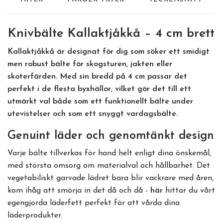
Knivbälte Kallaktjåkkå – 4 cm brett
Kallaktjåkkå
är designat för dig som söker ett smidigt
men robust bälte för skogsturen, jakten eller
skoterfärden. Med sin bredd på 4 cm passar det
perfekt i de flesta byxhällor, vilket gör det till ett
utmärkt val både som ett funktionellt bälte under
utevistelser och som ett snyggt vardagsbälte.
Genuint läder och genomtänkt design
Varje bälte tillverkas för hand helt enligt dina önskemål,
med största omsorg om materialval och hållbarhet. Det
vegetabiliskt garvade lädret bara blir vackrare med åren,
kom ihåg att smörja in det då och då -
här
hittar du vårt
egengjorda läderfett perfekt för att vårda dina
läderprodukter.