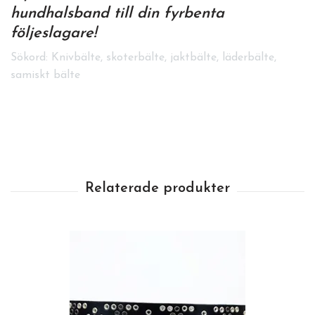
hundhalsband
till din fyrbenta
följeslagare!
Sökord: Knivbälte, skoterbälte, jaktbälte, läderbälte,
samiskt bälte