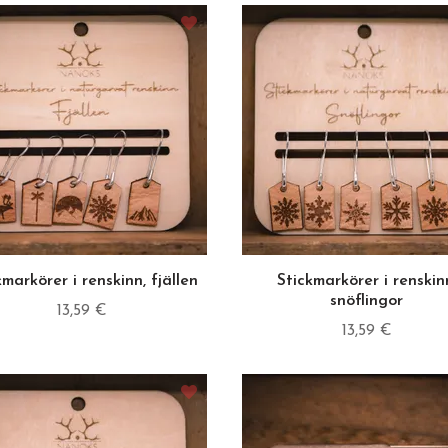
kmarkörer i renskinn, fjällen
Stickmarkörer i renskin
snöflingor
13,59 €
13,59 €