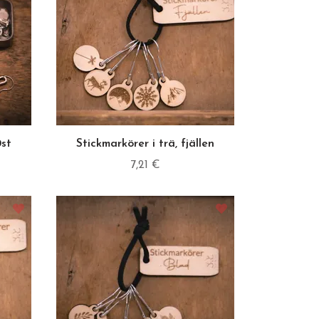
0st
Stickmarkörer i trä, fjällen
7,21 €