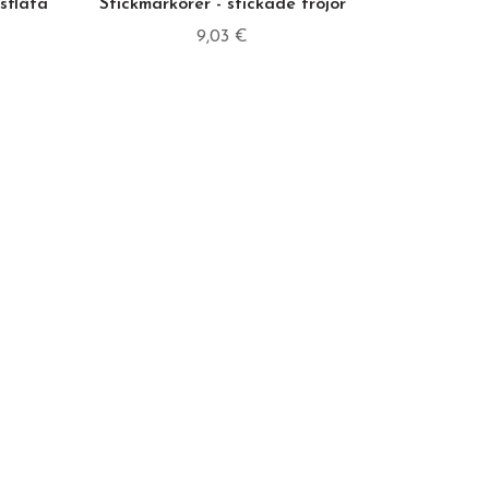
sfläta
Stickmarkörer - stickade tröjor
9,03 €