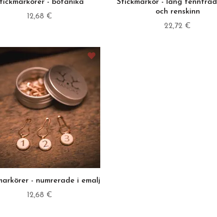
tickmarkörer - botanika
Stickmarkör - lång tenntråd
och renskinn
12,68 €
22,72 €
markörer - numrerade i emalj
12,68 €