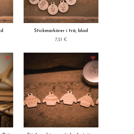
nd
Stickmarkörer i trä, blad
7,21 €