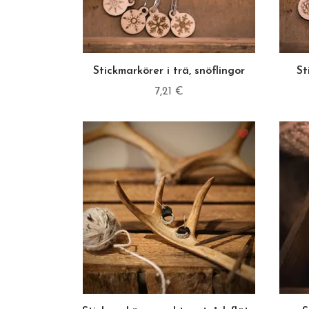
Stickmarkörer i trä, snöflingor
St
7,21 €