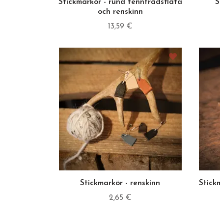
Stickmarkör - rund tenntrådsfläta
S
och renskinn
13,59 €
Stickmarkör - renskinn
Stick
2,65 €