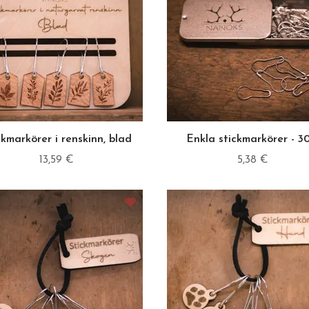
ckmarkörer i renskinn, blad
Enkla stickmarkörer - 3
13,59 €
5,38 €