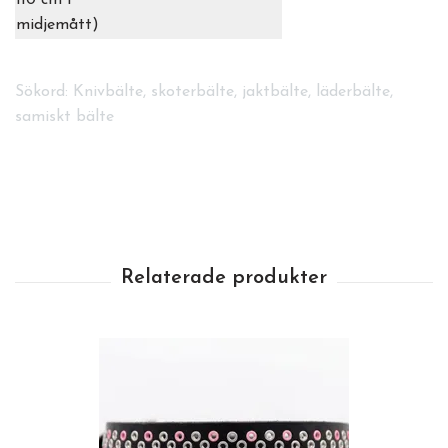
110 cm i
midjemått)
Sökord: Knivbälte, skoterbälte, jaktbälte, läderbälte,
samiskt bälte