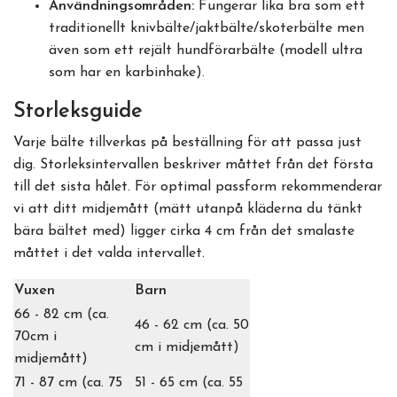
Användningsområden:
Fungerar lika bra som ett
traditionellt knivbälte/jaktbälte/skoterbälte men
även som ett rejält hundförarbälte (modell ultra
som har en karbinhake).
Storleksguide
Varje bälte tillverkas på beställning för att passa just
dig. Storleksintervallen beskriver måttet från det första
till det sista hålet. För optimal passform rekommenderar
vi att ditt midjemått (mätt utanpå kläderna du tänkt
bära bältet med) ligger cirka 4 cm från det smalaste
måttet i det valda intervallet.
Vuxen
Barn
66 - 82 cm (ca.
46 - 62 cm (ca. 50
70cm i
cm i midjemått)
midjemått)
71 - 87 cm (ca. 75
51 - 65 cm (ca. 55