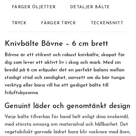
FÄRGER ÖLJETTER
DETALJER BÄLTE
TRYCK
FÄRGER TRYCK
TECKENSNITT
Knivbälte Båvne – 6 cm brett
Båvne är ett stilrent och robust knivbälte, skapat för
dig som lever ett aktivt liv i skog och mark. Med sin
bredd på 6 cm erbjuder det en perfekt balans mellan
stadigt stöd och smidighet, oavsett om du bär tunga
verktyg eller bara vill ha ett gediget bälte till
friluftsbyxorna.
Genuint läder och genomtänkt design
Varje bälte tillverkas för hand helt enligt dina önskemål,
med största omsorg om materialval och hållbarhet. Det
vegetabiliskt garvade lädret bara blir vackrare med åren,