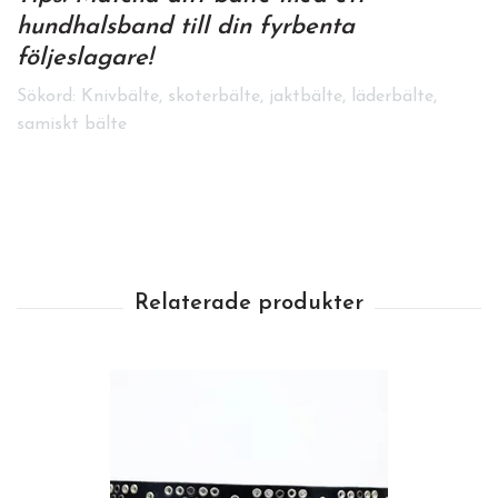
hundhalsband
till din fyrbenta
följeslagare!
Sökord: Knivbälte, skoterbälte, jaktbälte, läderbälte,
samiskt bälte