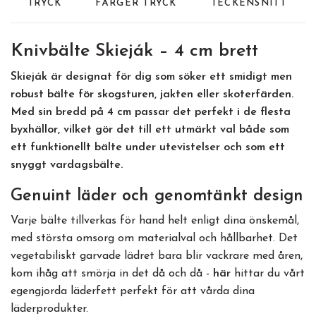
TRYCK
FÄRGER TRYCK
TECKENSNITT
Knivbälte Skieják – 4 cm brett
Skieják
är designat för dig som söker ett smidigt men
robust bälte för skogsturen, jakten eller skoterfärden.
Med sin bredd på 4 cm passar det perfekt i de flesta
byxhällor, vilket gör det till ett utmärkt val både som
ett funktionellt bälte under utevistelser och som ett
snyggt vardagsbälte.
Genuint läder och genomtänkt design
Varje bälte tillverkas för hand helt enligt dina önskemål,
med största omsorg om materialval och hållbarhet. Det
vegetabiliskt garvade lädret bara blir vackrare med åren,
kom ihåg att smörja in det då och då -
här
hittar du vårt
egengjorda läderfett perfekt för att vårda dina
läderprodukter.