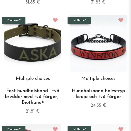
31,85 €
31,85 €
Biothane®
Biothane®
Multiple choices
Multiple choices
Fast hundhalsband i två
Hundhalsband halvstryp
bredder med två färger, i
kedja och två färger
Biothane®
24,55 €
21,81 €
Biothane®
Biothane®