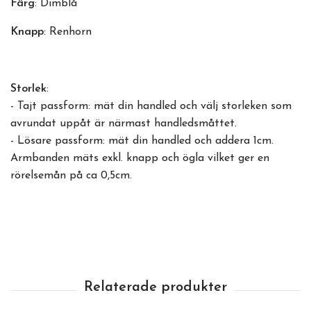
Färg
: Dimblå
Knapp
: Renhorn
Storlek
:
- Tajt passform: mät din handled och välj storleken som
avrundat uppåt är närmast handledsmåttet.
- Lösare passform: mät din handled och addera 1cm.
Armbanden mäts exkl. knapp och ögla vilket ger en
rörelsemån på ca 0,5cm.