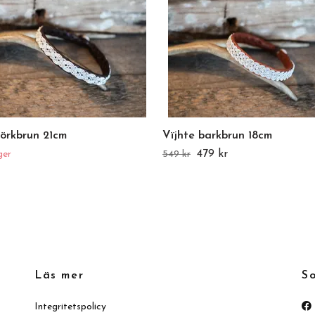
mörkbrun 21cm
Vïjhte barkbrun 18cm
479 kr
ger
549 kr
Läs mer
So
Integritetspolicy