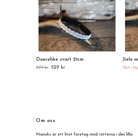
Doerehke svart 21cm
Jïele 
529 kr
599 kr
Slut i la
Om oss
Nanoks är ett litet företag med rötterna i den lilla