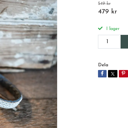
549 kr
479 kr
I lager
Dela