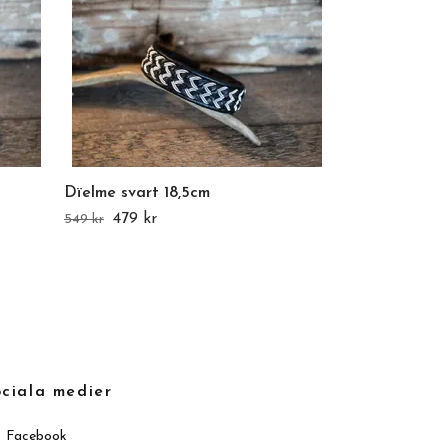
Dïelme svart 18,5cm
Staake svart 
479 kr
629 kr
549 kr
699 kr
ciala medier
Facebook