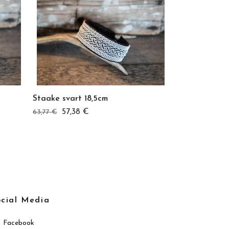
Staake svart 18,5cm
Svaale svart 
57,38 €
61,95 
63,77 €
68,33 €
ocial Media
Facebook