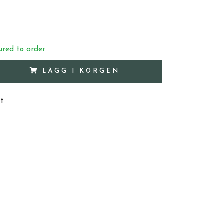
red to order
LÄGG I KORGEN
st