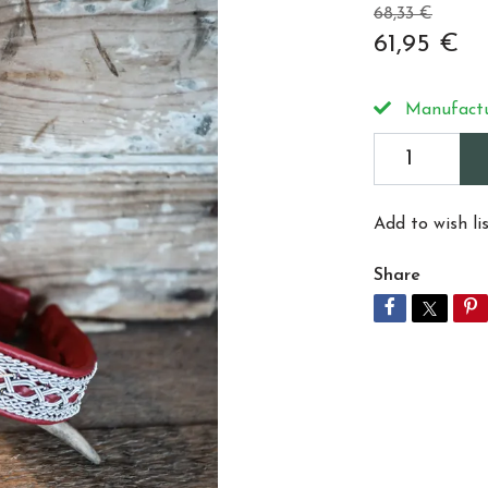
68,33 €
61,95 €
Manufactu
Add to wish li
Share