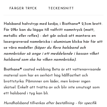
FÄRGER TRYCK
TECKENSNITT
Halsband halvstryp med kedja, i Biothane® 2,5cm brett.
För 29kr kan du lägga till valfritt namntryck
(matt,
metallic eller reflex)
- det går också att montera en
lasergraverad namnbricka i aluminium
klicka här
för att
se våra modeller
(köper du flera halsband och
namnbrickor så ange i ett meddelande i kassan vilket
halsband som ska ha vilken namnbricka).
Biothane
® coated webbing Beta är ett vattenavvisande
material som har en oerhört hög hållfasthet och
brottstyrka. Påminner om läder, men kräver ingen
skötsel. Enkelt att tvätta av och blir inte smutsigt som
ett halsband i tyg kan bli.
Hundhalsband tillverkas efter beställning - för specifik