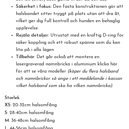
Säkerhet i fokus:
Den fasta konstruktionen gör att
halsbandet sitter tryggt på plats utan att dra åt,
vilket ger dig full kontroll och hunden en behaglig
upplevelse.
Rejäla detaljer:
Utrustat med en kraftig D-ring för
säker koppling och ett robust spänne som du kan
lita på i alla lägen
Tillbehör
: Det går också att montera en
lasergraverad namnbricka i aluminium
klicka här
för att se våra modeller
(köper du flera halsband
och namnbrickor så ange i ett meddelande i kassan
vilket halsband som ska ha vilken namnbricka).
Storlek
XS:
20-32cm halsomfång
S
: 28-40cm halsomfång
M
: 36-48cm halsomfång
L
: 44-56cm halsomfång