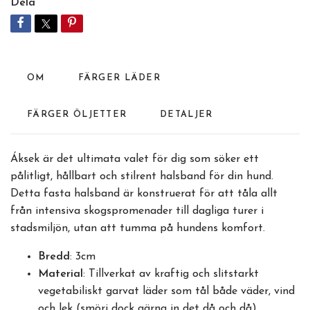
Dela
OM
FÄRGER LÄDER
FÄRGER ÖLJETTER
DETALJER
Áksek är det ultimata valet för dig som söker ett
pålitligt, hållbart och stilrent halsband för din hund.
Detta fasta halsband är konstruerat för att tåla allt
från intensiva skogspromenader till dagliga turer i
stadsmiljön, utan att tumma på hundens komfort.
Bredd
: 3cm
Material
: Tillverkat av kraftig och slitstarkt
vegetabiliskt garvat läder som tål både väder, vind
och lek (smörj dock gärna in det då och då).