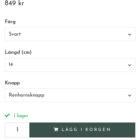
849 kr
Färg
Svart
Längd (cm)
14
Knapp
Renhornsknapp
I lager
LÄGG I KORGEN