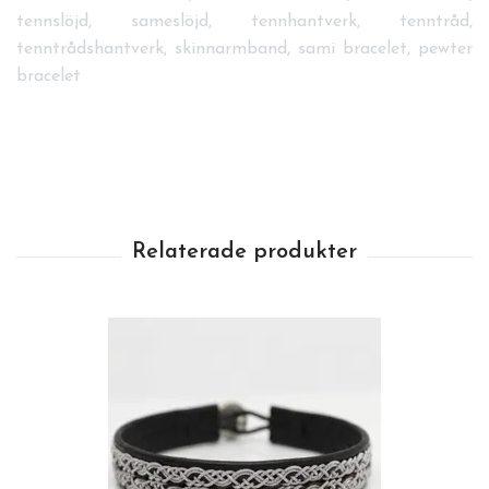
tennslöjd, sameslöjd, tennhantverk, tenntråd,
tenntrådshantverk, skinnarmband, sami bracelet, pewter
bracelet