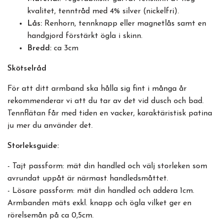
kvalitet, tenntråd med 4% silver (nickelfri).
Lås:
Renhorn, tennknapp eller magnetlås samt en
handgjord förstärkt ögla i skinn.
Bredd:
ca 3cm
Skötselråd
För att ditt armband ska hålla sig fint i många år
rekommenderar vi att du tar av det vid dusch och bad.
Tennflätan får med tiden en vacker, karaktäristisk patina
ju mer du använder det.
Storleksguide:
- Tajt passform: mät din handled och välj storleken som
avrundat uppåt är närmast handledsmåttet.
- Lösare passform: mät din handled och addera 1cm.
Armbanden mäts exkl. knapp och ögla vilket ger en
rörelsemån på ca 0,5cm.