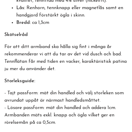
kvalitet, tenntråd med 4% silver (nickelfri).
Lås:
Renhorn, tennknapp eller magnetlås samt en
handgjord förstärkt ögla i skinn.
Bredd:
ca 1,3cm
Skötselråd
För att ditt armband ska hålla sig fint i många år
rekommenderar vi att du tar av det vid dusch och bad.
Tennflätan får med tiden en vacker, karaktäristisk patina
ju mer du använder det.
Storleksguide:
- Tajt passform: mät din handled och välj storleken som
avrundat uppåt är närmast handledsmåttet.
- Lösare passform: mät din handled och addera 1cm.
Armbanden mäts exkl. knapp och ögla vilket ger en
rörelsemån på ca 0,5cm.