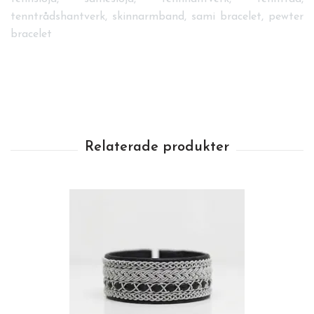
tenntrådshantverk, skinnarmband, sami bracelet, pewter
bracelet