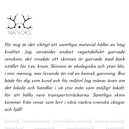
För mig är det viktigt att samtliga material håller en hög
kvalitet. Jag använder endast vegetabiliskt garvade
renskinn, det innebär att skinnen är garvade med bark
istället för t.ex. krom. Skinnen är ekologiska och ytan blir,
i min mening, mer levande än vid en kemisk garvning. Bra
både för dig som kund och för miljön! Jag månar även om
det lokala och handlar i så stor mån som möjligt lokalt,
för att hålla nere transportsträckorna. Samtliga skinn
kommer från renar som levt i våra vackra svenska skogar
och fjäll!
Sökord: Tennarmband, tenntrådsarmband, samearmband,
tennslöjd, sameslöjd, tennhantverk, tenntråd,