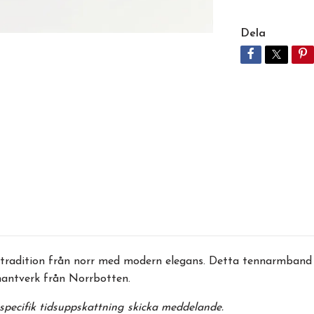
Dela
ar tradition från norr med modern elegans. Detta tennarmban
hantverk från Norrbotten.
r specifik tidsuppskattning skicka meddelande.