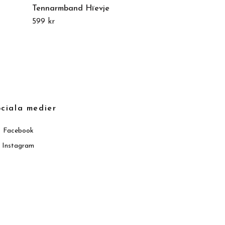
Tennarmband Hïevje
Tennarmband
599 kr
549 kr
ciala medier
Facebook
Instagram