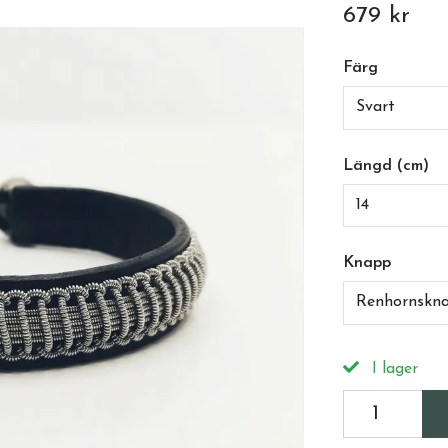
679 kr
Färg
Svart
Längd (cm)
14
Knapp
Renhornskn
I lager