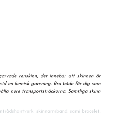
garvade renskinn, det innebär att skinnen är
n vid en kemisk garvning. Bra både för dig som
ålla nere transportsträckorna. Samtliga skinn
ntrådshantverk, skinnarmband, sami bracelet,