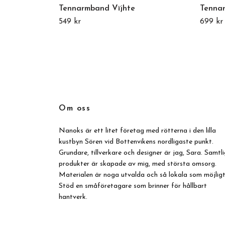
Tennarmband Vïjhte
Tenna
549 kr
699 kr
Om oss
Nanoks är ett litet företag med rötterna i den lilla
kustbyn Sören vid Bottenvikens nordligaste punkt.
Grundare, tillverkare och designer är jag, Sara. Samtl
produkter är skapade av mig, med största omsorg.
Materialen är noga utvalda och så lokala som möjligt
Stöd en småföretagare som brinner för hållbart
hantverk.