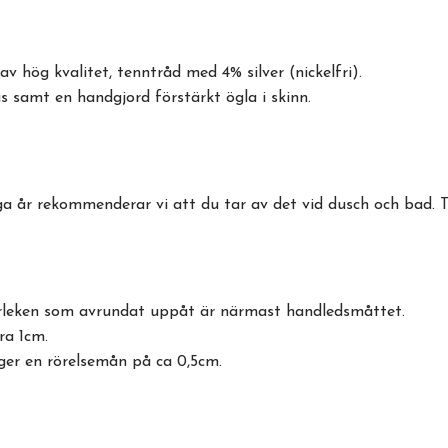
v hög kvalitet, tenntråd med 4% silver (nickelfri).
 samt en handgjord förstärkt ögla i skinn.
ga år rekommenderar vi att du tar av det vid dusch och bad. 
torleken som avrundat uppåt är närmast handledsmåttet.
ra 1cm.
ger en rörelsemån på ca 0,5cm.