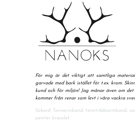
För mig är det viktigt att samtliga materia
garvade med bark istället för t.ex. krom. Ski
kund och för miljön! Jag månar även om det l
kommer från renar som levt i våra vackra sven
Sökord: Tennarmband, tenntrådsarmband, same
pewter bracelet