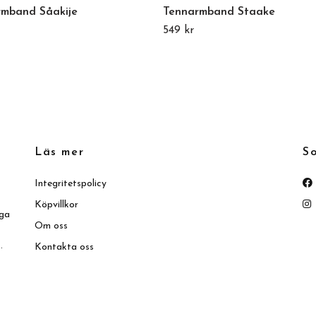
rmband Såakije
Tennarmband Staake
549 kr
Läs mer
So
Integritetspolicy
Köpvillkor
iga
Om oss
.
Kontakta oss