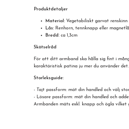
Produktdetaljer
Material:
Vegetabiliskt garvat renskinn a
Lås:
Renhorn, tennknapp eller magnetlås
Bredd:
ca 1,3cm
Skötselråd
För att ditt armband ska hålla sig fint i mån
karaktäristisk patina ju mer du använder det.
Storleksguide:
- Tajt passform: mät din handled och välj s
- Lösare passform: mät din handled och adde
Armbanden mäts exkl. knapp och ögla vilket 