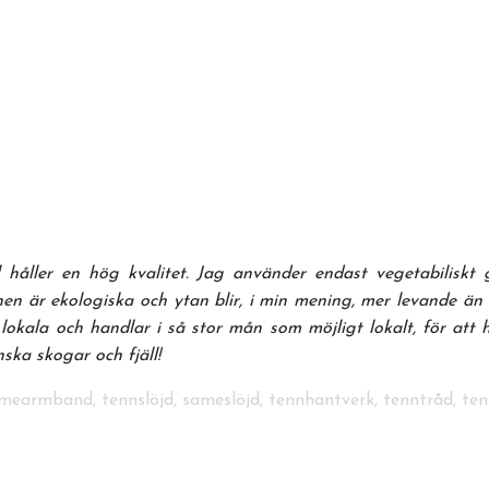
l håller en hög kvalitet. Jag använder endast vegetabiliskt 
nnen är ekologiska och ytan blir, i min mening, mer levande ä
okala och handlar i så stor mån som möjligt lokalt, för att h
ska skogar och fjäll!
armband, tennslöjd, sameslöjd, tennhantverk, tenntråd, ten