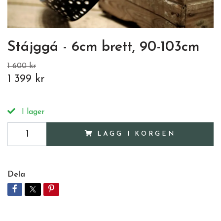
Stájggá - 6cm brett, 90-103cm
1 600 kr
1 399 kr
I lager
LÄGG I KORGEN
Dela