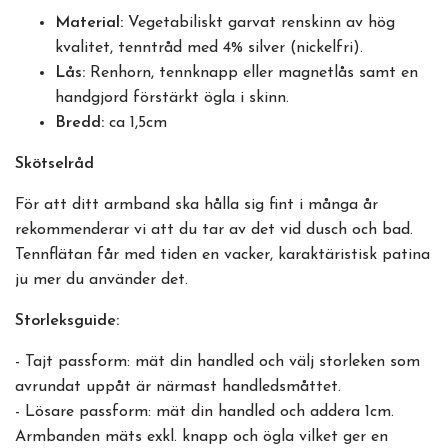
Material:
Vegetabiliskt garvat renskinn av hög
kvalitet, tenntråd med 4% silver (nickelfri).
Lås:
Renhorn, tennknapp eller magnetlås samt en
handgjord förstärkt ögla i skinn.
Bredd:
ca 1,5cm
Skötselråd
För att ditt armband ska hålla sig fint i många år
rekommenderar vi att du tar av det vid dusch och bad.
Tennflätan får med tiden en vacker, karaktäristisk patina
ju mer du använder det.
Storleksguide:
- Tajt passform: mät din handled och välj storleken som
avrundat uppåt är närmast handledsmåttet.
- Lösare passform: mät din handled och addera 1cm.
Armbanden mäts exkl. knapp och ögla vilket ger en