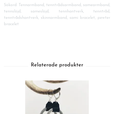
Sökord: Tennarmband, tenntrådsarmband, samearmband,
tennslöjd, sameslöjd, tennhantverk, tenntråd,
tenntrådshantverk, skinnarmband, sami bracelet, pewter
bracelet