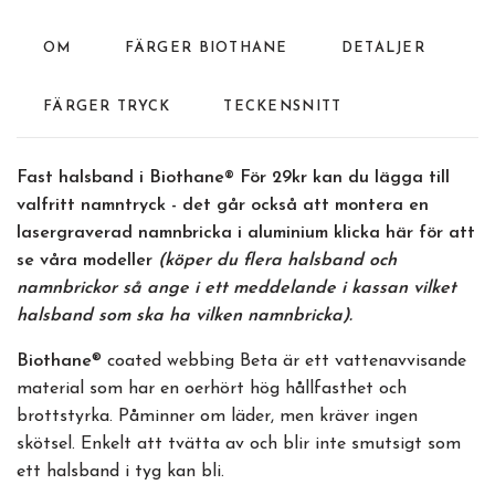
OM
FÄRGER BIOTHANE
DETALJER
FÄRGER TRYCK
TECKENSNITT
Fast halsband i Biothane®
För 29kr kan du lägga till
valfritt namntryck - det går också att montera en
lasergraverad namnbricka i aluminium
klicka här
för att
se våra modeller
(köper du flera halsband och
namnbrickor så ange i ett meddelande i kassan vilket
halsband som ska ha vilken namnbricka).
Biothane
® coated webbing Beta är ett vattenavvisande
material som har en oerhört hög hållfasthet och
brottstyrka. Påminner om läder, men kräver ingen
skötsel. Enkelt att tvätta av och blir inte smutsigt som
ett halsband i tyg kan bli.