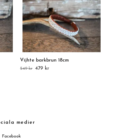
Vïjhte barkbrun 18cm
Såakije svart
479 kr
629 kr
549 kr
699 kr
ciala medier
Facebook