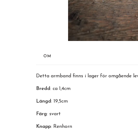
OM
Detta armband finns i lager för omgående lev
Bredd
: ca 1,4cm
Längd
: 19,5cm
Färg
: svart
Knapp
: Renhorn