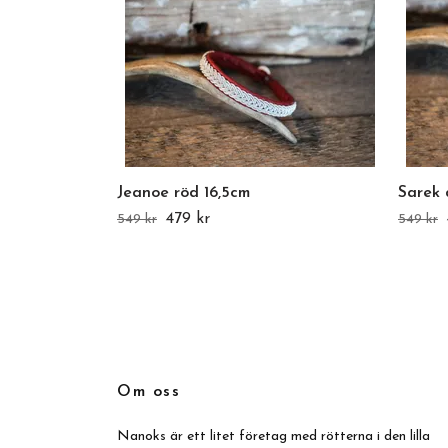
Jeanoe röd 16,5cm
Sarek 
479 kr
549 kr
549 kr
Om oss
Nanoks är ett litet företag med rötterna i den lilla