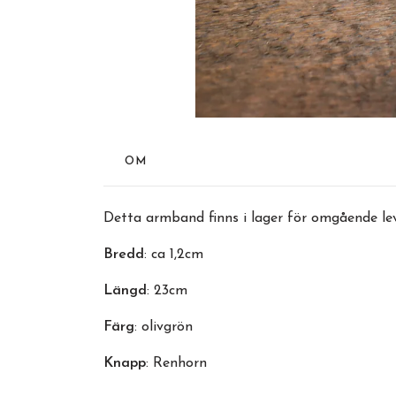
OM
Detta armband finns i lager för omgående lev
Bredd
: ca 1,2cm
Längd
: 23cm
Färg
: olivgrön
Knapp
: Renhorn