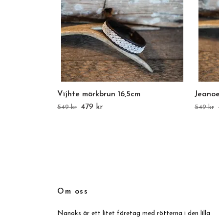
Vïjhte mörkbrun 16,5cm
Jeanoe
479 kr
549 kr
549 kr
Om oss
Nanoks är ett litet företag med rötterna i den lilla