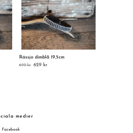
Rássjo dimblå 19,5cm
Svaale svart 
629 kr
679 kr
699 kr
749 kr
ciala medier
Facebook