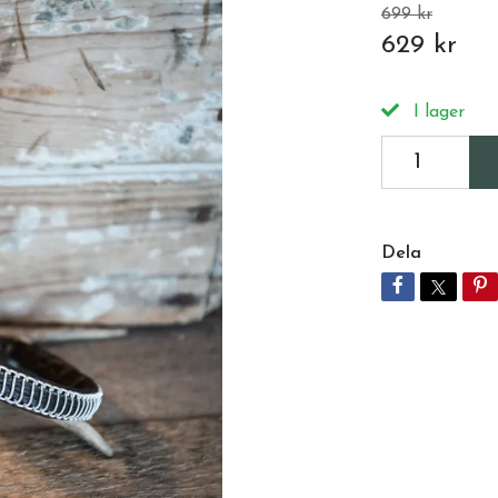
699 kr
629 kr
I lager
Dela