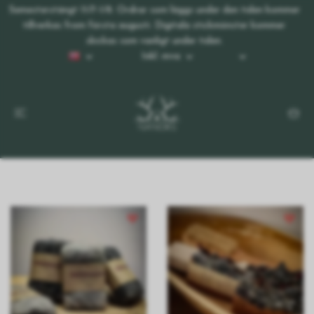
Semesterstängt 11/7-1/8. Ordrar som läggs under den tiden kommer
tillverkas from första augusti. Digitala stickmönster kommer
skickas som vanligt under tiden.
Inkl. mva