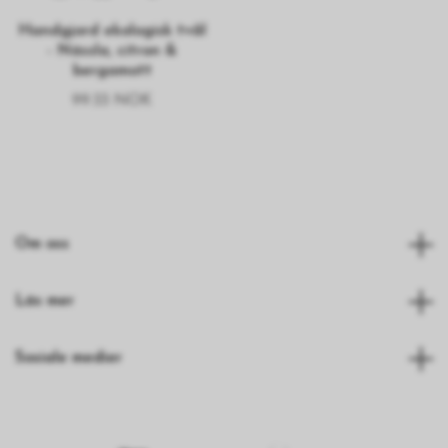
Handgjord ekologisk tvål
- Nässla, citron &
bergamott
99.33 NOK
Om oss
Läs mer
Sosiale medier