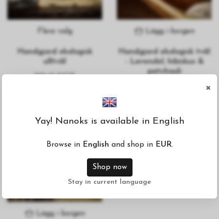
Flere valg
Lägg i korgen
Handgjord ekologisk
Handgjord ekologisk tvål
ulltvål
- Lavendel, hibiskus &
patchouli
129.43 NOK
×
99.33 NOK
Yay! Nanoks is available in English
Browse in
English
and shop in
EUR
.
Shop now
Stay in current language
Lägg i korgen